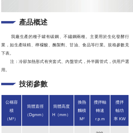
產品概述
我廠生產的種子罐有碳鋼、不鏽鋼兩種。主要用於生化發酵行
業，如生產味精、檸檬酸、酶製劑、甘油、食品等行業。規格參數見
下表。
注：冷卻加熱形式有夾套式、內盤管式，外半圓管式，供用戶選
用。
技術參數
公稱容
換熱
攪拌軸
攪拌
筒體直徑
筒體高度
積
麵積
轉速
軸功
（Dgmm）
H（mm）
（M³）
M²
r.p.m
率 KW